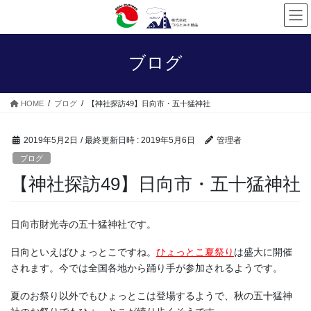
コ
ナ
ン
ビ
テ
ゲ
ン
ー
ブログ
ツ
シ
へ
ョ
ス
ン
HOME
ブログ
【神社探訪49】日向市・五十猛神社
キ
に
ッ
移
プ
動
2019年5月2日
/ 最終更新日時 :
2019年5月6日
管理者
ブログ
【神社探訪49】日向市・五十猛神社
日向市財光寺の五十猛神社です。
日向といえばひょっとこですね。
ひょっとこ夏祭り
は盛大に開催
されます。今では全国各地から踊り手が参加されるようです。
夏のお祭り以外でもひょっとこは登場するようで、秋の五十猛神