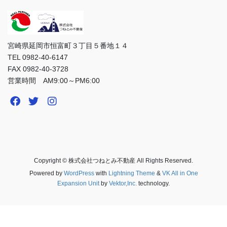
宮崎県延岡市恒富町３丁目５番地１４
TEL 0982-40-6147
FAX 0982-40-3728
営業時間 AM9:00～PM6:00
Copyright © 株式会社つねとみ不動産 All Rights Reserved.
Powered by
WordPress
with
Lightning Theme
&
VK All in One
Expansion Unit
by
Vektor,Inc.
technology.