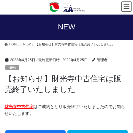
コ
ナ
ン
ビ
テ
ゲ
ン
ー
NEW
ツ
シ
へ
ョ
ス
ン
HOME
NEW
【お知らせ】財光寺中古住宅は販売終了いたしました
キ
に
ッ
移
プ
動
2023年4月25日
/ 最終更新日時 :
2023年4月25日
管理者
NEW
【お知らせ】財光寺中古住宅は販
売終了いたしました
財光寺中古住宅
はご成約となり販売終了いたしましたのでお知ら
せいたします。