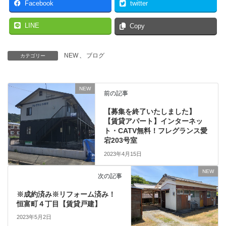
Facebook
twitter
LINE
Copy
NEW
、
ブログ
カテゴリー
NEW
前の記事
【募集を終了いたしました】
【賃貸アパート】インターネッ
ト・CATV無料！フレグランス愛
宕203号室
2023年4月15日
NEW
次の記事
※成約済み※リフォーム済み！
恒富町４丁目【賃貸戸建】
2023年5月2日