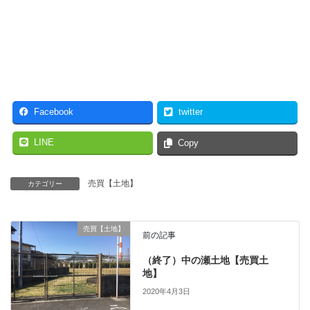
Facebook
twitter
LINE
Copy
売買【土地】
カテゴリー
売買【土地】
前の記事
（終了）中の瀬土地【売買土
地】
2020年4月3日