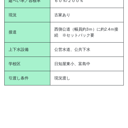
建ぺい率／容積率
６０％/２００％
現況
古家あり
西側公道（幅員約3ｍ）に約2.4ｍ接
接道
続 ※セットバック要
上下水設備
公営水道、公共下水
学校区
日知屋東小、富島中
引渡し条件
現況渡し