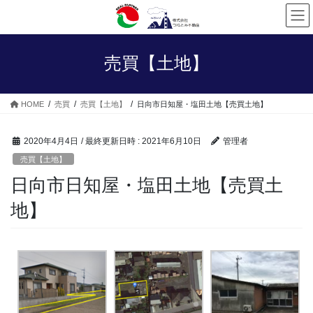
コ
ナ
ン
ビ
テ
ゲ
ン
ー
売買【土地】
ツ
シ
へ
ョ
ス
ン
HOME
売買
売買【土地】
日向市日知屋・塩田土地【売買土地】
キ
に
ッ
移
プ
動
2020年4月4日
/ 最終更新日時 :
2021年6月10日
管理者
売買【土地】
日向市日知屋・塩田土地【売買土
地】