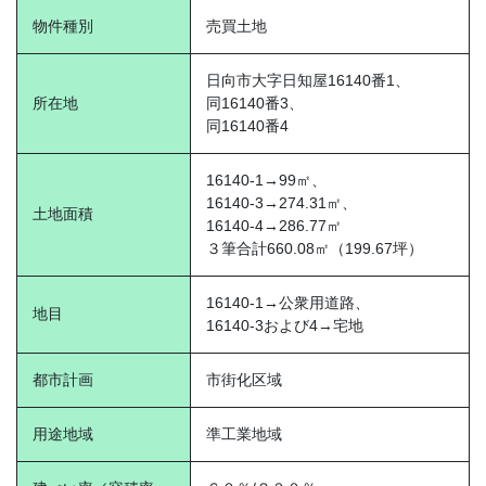
物件種別
売買土地
日向市大字日知屋16140番1、
所在地
同16140番3、
同16140番4
16140-1→99㎡、
16140-3→274.31㎡、
土地面積
16140-4→286.77㎡
３筆合計660.08㎡（199.67坪）
16140-1→公衆用道路、
地目
16140-3および4→宅地
都市計画
市街化区域
用途地域
準工業地域